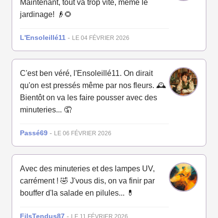
Maintenant, tout va trop vite, même le
jardinage! 👴🌻
L'Ensoleillé11
-
LE 04 FÉVRIER 2026
C'est ben véré, l'Ensoleillé11. On dirait
qu'on est pressés même par nos fleurs. 🕰️
Bientôt on va les faire pousser avec des
minuteries... 🤦
Passé69
-
LE 06 FÉVRIER 2026
Avec des minuteries et des lampes UV,
carrément ! 🤣 J'vous dis, on va finir par
bouffer d'la salade en pilules... 💊
FilsTendus87
-
LE 11 FÉVRIER 2026