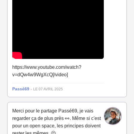
https://www.youtube.com/watch?
v=dQw4w9WgXcQ[/video]
Passé69
-
LE 07 AVRIL 2025
Merci pour le partage Passé69, je vais
regarder ça de plus près 👀. Même si c'est
pour un open space, les principes doivent
rester les mêmes. 🤔